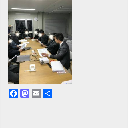
Facebook
Mastodon
Email
共
有