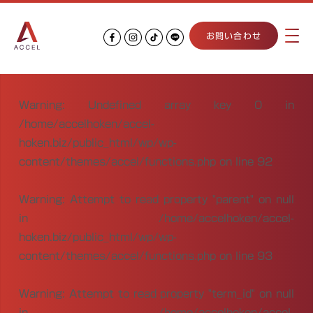
お問い合わせ
Warning
: Undefined array key 0 in
/home/accelhoken/accel-
hoken.biz/public_html/wp/wp-
content/themes/accel/functions.php
on line
92
Warning
: Attempt to read property "parent" on null
in
/home/accelhoken/accel-
hoken.biz/public_html/wp/wp-
content/themes/accel/functions.php
on line
93
Warning
: Attempt to read property "term_id" on null
in
/home/accelhoken/accel-