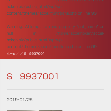
hoken.biz/public_html/wp/wp-
content/themes/accel/functions.php
on line
99
Warning
: Attempt to read property "cat_name" on
null in
/home/accelhoken/accel-
hoken.biz/public_html/wp/wp-
content/themes/accel/functions.php
on line
99
ホーム
S__9937001
S__9937001
2019/01/25