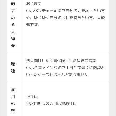
的
おります
求
中小ベンチャー企業で自分の力を試したい方
め
や、ゆくゆく自分の会社を持ちたい方、大歓
る
迎です。
人
物
像
法人向けした損害保険・生命保険の営業
職
中小企業メインなので土日や夜遅くに商談と
種
いったケースもほとんどありません
雇
用
正社員
形
※試用期間３カ月は契約社員
態