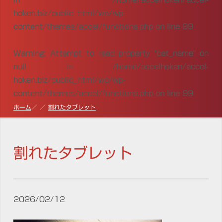
hoken.biz/public_html/wp/wp-
content/themes/accel/functions.php
on line
99
Warning
: Attempt to read property "cat_name" on
null in
/home/accelhoken/accel-
hoken.biz/public_html/wp/wp-
content/themes/accel/functions.php
on line
99
ホーム
割れたタブレット
割れたタブレット
2026/02/12