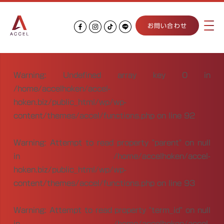
お問い合わせ
Warning
: Undefined array key 0 in
/home/accelhoken/accel-
hoken.biz/public_html/wp/wp-
content/themes/accel/functions.php
on line
92
Warning
: Attempt to read property "parent" on null
in
/home/accelhoken/accel-
hoken.biz/public_html/wp/wp-
content/themes/accel/functions.php
on line
93
Warning
: Attempt to read property "term_id" on null
in
/home/accelhoken/accel-