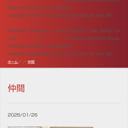
hoken.biz/public_html/wp/wp-
content/themes/accel/functions.php
on line
99
Warning
: Attempt to read property "cat_name" on
null in
/home/accelhoken/accel-
hoken.biz/public_html/wp/wp-
content/themes/accel/functions.php
on line
99
ホーム
仲間
仲間
2026/01/26