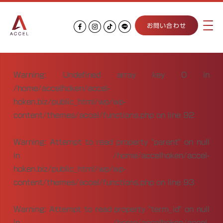
お問い合わせ
Warning
: Undefined array key 0 in
/home/accelhoken/accel-
hoken.biz/public_html/wp/wp-
content/themes/accel/functions.php
on line
92
Warning
: Attempt to read property "parent" on null
in
/home/accelhoken/accel-
hoken.biz/public_html/wp/wp-
content/themes/accel/functions.php
on line
93
Warning
: Attempt to read property "term_id" on null
in
/home/accelhoken/accel-