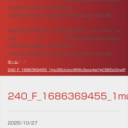
hoken.biz/public_html/wp/wp-
content/themes/accel/functions.php
on line
99
Warning
: Attempt to read property "cat_name" on
null in
/home/accelhoken/accel-
hoken.biz/public_html/wp/wp-
content/themes/accel/functions.php
on line
99
ホーム
240_F_1686369455_1mu39UczxcWNfc2eos4wYgC9EEs0inwR
240_F_1686369455_1m
2025/10/27