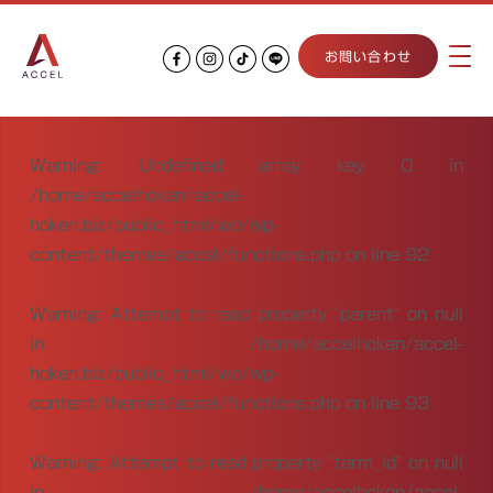
お問い合わせ
Warning
: Undefined array key 0 in
/home/accelhoken/accel-
hoken.biz/public_html/wp/wp-
content/themes/accel/functions.php
on line
92
Warning
: Attempt to read property "parent" on null
in
/home/accelhoken/accel-
hoken.biz/public_html/wp/wp-
content/themes/accel/functions.php
on line
93
Warning
: Attempt to read property "term_id" on null
in
/home/accelhoken/accel-