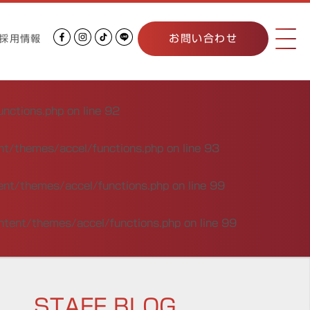
お問い合わせ
採用情報
unctions.php
on line
92
nt/themes/accel/functions.php
on line
93
ent/themes/accel/functions.php
on line
99
ntent/themes/accel/functions.php
on line
99
STAFF BLOG