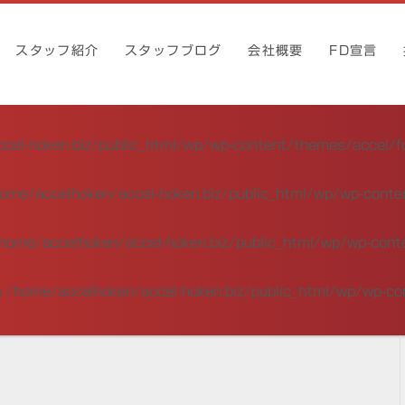
スタッフ紹介
スタッフブログ
会社概要
FD宣言
cel-hoken.biz/public_html/wp/wp-content/themes/accel/f
ome/accelhoken/accel-hoken.biz/public_html/wp/wp-conte
home/accelhoken/accel-hoken.biz/public_html/wp/wp-cont
n
/home/accelhoken/accel-hoken.biz/public_html/wp/wp-co