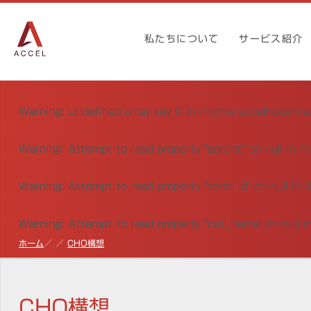
私たちについて
サービス紹介
Warning
: Undefined array key 0 in
/home/accelhoken/ac
Warning
: Attempt to read property "parent" on null in
/h
Warning
: Attempt to read property "term_id" on null in
/
Warning
: Attempt to read property "cat_name" on null i
ホーム
CHO構想
CHO構想