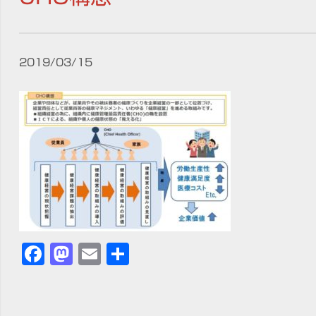
2019/03/15
Facebook
Mastodon
Email
共
有