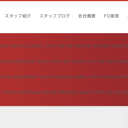
スタッフ紹介
スタッフブログ
会社概要
FD宣言
cel-hoken.biz/public_html/wp/wp-content/themes/accel/f
ome/accelhoken/accel-hoken.biz/public_html/wp/wp-conte
home/accelhoken/accel-hoken.biz/public_html/wp/wp-cont
n
/home/accelhoken/accel-hoken.biz/public_html/wp/wp-co