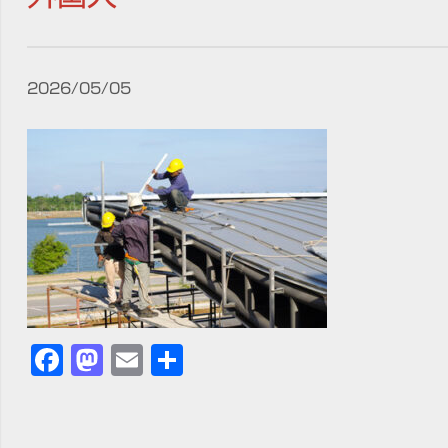
2026/05/05
Facebook
Mastodon
Email
共
有