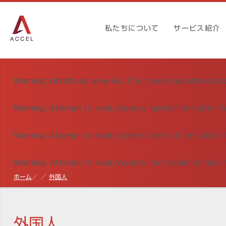
私たちについて
サービス紹介
Warning
: Undefined array key 0 in
/home/accelhoken/ac
Warning
: Attempt to read property "parent" on null in
/h
Warning
: Attempt to read property "term_id" on null in
/
Warning
: Attempt to read property "cat_name" on null i
ホーム
外国人
外国人