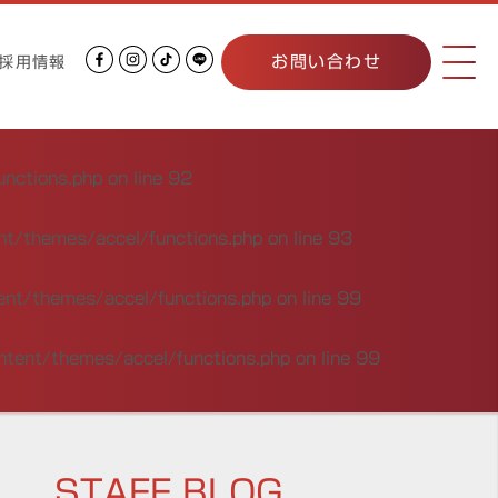
お問い合わせ
採用情報
unctions.php
on line
92
nt/themes/accel/functions.php
on line
93
ent/themes/accel/functions.php
on line
99
ntent/themes/accel/functions.php
on line
99
STAFF BLOG