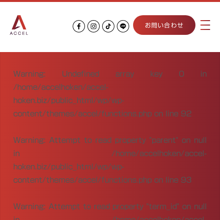
お問い合わせ
Warning
: Undefined array key 0 in
/home/accelhoken/accel-
hoken.biz/public_html/wp/wp-
content/themes/accel/functions.php
on line
92
Warning
: Attempt to read property "parent" on null
in
/home/accelhoken/accel-
hoken.biz/public_html/wp/wp-
content/themes/accel/functions.php
on line
93
Warning
: Attempt to read property "term_id" on null
in
/home/accelhoken/accel-