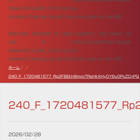
hoken.biz/public_html/wp/wp-
content/themes/accel/functions.php
on line
99
Warning
: Attempt to read property "cat_name" on
null in
/home/accelhoken/accel-
hoken.biz/public_html/wp/wp-
content/themes/accel/functions.php
on line
99
ホーム
240_F_1720481577_Rp2FBEkh8mvoTRaHkXHyOY6u0PxZCnPQ
240_F_1720481577_Rp
2026/02/28