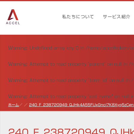
私たちについて
サービス紹介
Warning
: Undefined array key 0 in
/home/accelhoken/ac
Warning
: Attempt to read property "parent" on null in
/h
Warning
: Attempt to read property "term_id" on null in
/
Warning
: Attempt to read property "cat_name" on null i
ホーム
240_F_238720949_QJHk4A55FUxGnci7K8Xyq5zCgn
240_F_238720949_QJHk