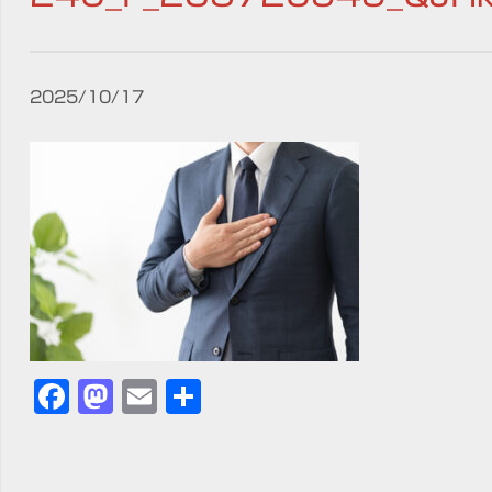
2025/10/17
Facebook
Mastodon
Email
共
有