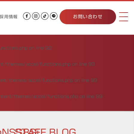
お問い合わせ
採用情報
unctions.php
on line
92
nt/themes/accel/functions.php
on line
93
ent/themes/accel/functions.php
on line
99
ntent/themes/accel/functions.php
on line
99
nNSS8Sj
STAFF BLOG