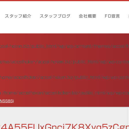
スタッフ紹介
スタッフブログ
会社概要
FD宣言
cel-hoken.biz/public_html/wp/wp-content/themes/accel/f
ome/accelhoken/accel-hoken.biz/public_html/wp/wp-conte
home/accelhoken/accel-hoken.biz/public_html/wp/wp-cont
n
/home/accelhoken/accel-hoken.biz/public_html/wp/wp-co
NSS8Sj
4A55FUxGnci7K8Xyq5zCg