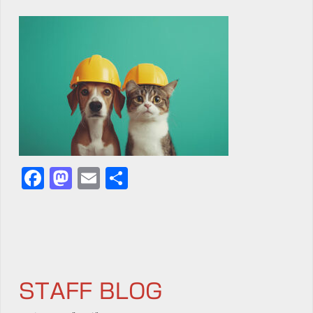
Facebook
Mastodon
Email
共
有
STAFF BLOG