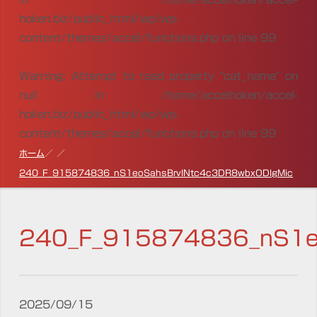
hoken.biz/public_html/wp/wp-
content/themes/accel/functions.php
on line
99
Warning
: Attempt to read property "cat_name" on
null in
/home/accelhoken/accel-
hoken.biz/public_html/wp/wp-
content/themes/accel/functions.php
on line
99
ホーム
240_F_915874836_nS1eoSahsBrvINtc4c3DR8wbxODlgMic
240_F_915874836_nS1e
2025/09/15