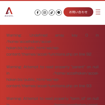
お問い合わせ
Warning
: Undefined array key 0 in
/home/accelhoken/accel-
hoken.biz/public_html/wp/wp-
content/themes/accel/functions.php
on line
92
Warning
: Attempt to read property "parent" on null
in
/home/accelhoken/accel-
hoken.biz/public_html/wp/wp-
content/themes/accel/functions.php
on line
93
Warning
: Attempt to read property "term_id" on null
in
/home/accelhoken/accel-