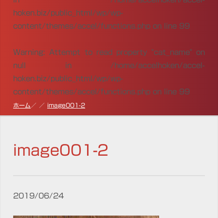
hoken.biz/public_html/wp/wp-
content/themes/accel/functions.php
on line
99
Warning
: Attempt to read property "cat_name" on
null in
/home/accelhoken/accel-
hoken.biz/public_html/wp/wp-
content/themes/accel/functions.php
on line
99
ホーム
image001-2
image001-2
2019/06/24