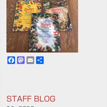
Facebook
Mastodon
Email
共
有
STAFF BLOG