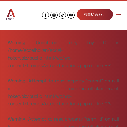
お問い合わせ
Warning
: Undefined array key 0 in
/home/accelhoken/accel-
hoken.biz/public_html/wp/wp-
content/themes/accel/functions.php
on line
92
Warning
: Attempt to read property "parent" on null
in
/home/accelhoken/accel-
hoken.biz/public_html/wp/wp-
content/themes/accel/functions.php
on line
93
Warning
: Attempt to read property "term_id" on null
in
/home/accelhoken/accel-