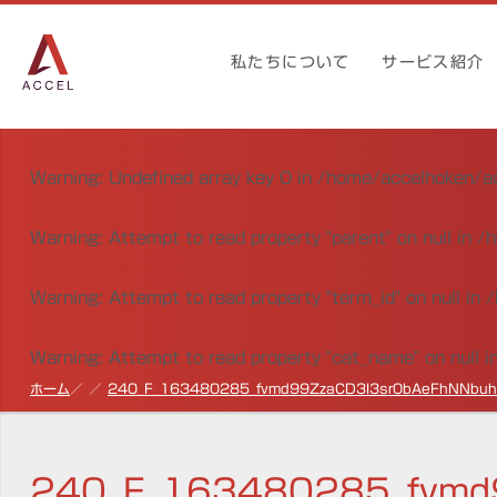
私たちについて
サービス紹介
Warning
: Undefined array key 0 in
/home/accelhoken/ac
Warning
: Attempt to read property "parent" on null in
/h
Warning
: Attempt to read property "term_id" on null in
/
Warning
: Attempt to read property "cat_name" on null i
ホーム
240_F_163480285_fvmd99ZzaCD3I3sr0bAeFhNNbuh
240_F_163480285_fvmd