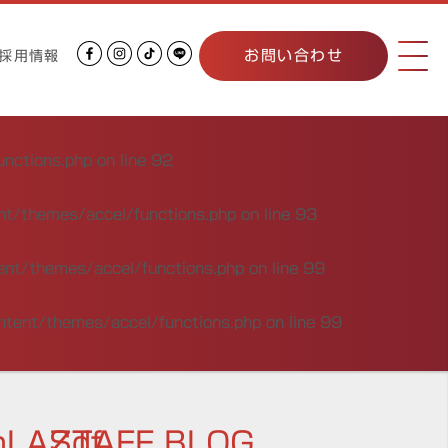
お問い合わせ
採用情報
unctions.php
on line
92
nt/themes/accel/functions.php
on line
93
ent/themes/accel/functions.php
on line
99
ntent/themes/accel/functions.php
on line
99
hLAZdf
STAFF BLOG