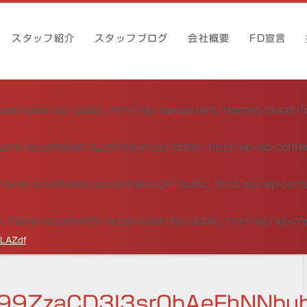
スタッフ紹介
スタッフブログ
会社概要
FD宣言
cel-hoken.biz/public_html/wp/wp-content/themes/accel/f
ome/accelhoken/accel-hoken.biz/public_html/wp/wp-conte
home/accelhoken/accel-hoken.biz/public_html/wp/wp-cont
n
/home/accelhoken/accel-hoken.biz/public_html/wp/wp-co
LAZdf
99ZzaCD3I3sr0bAeFhNNbu