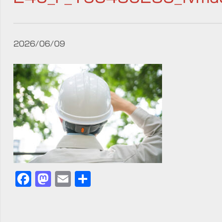
2026/06/09
Facebook
Mastodon
Email
共
有