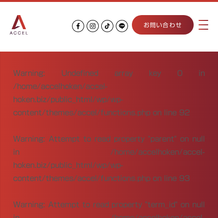
お問い合わせ
Warning
: Undefined array key 0 in
/home/accelhoken/accel-
hoken.biz/public_html/wp/wp-
content/themes/accel/functions.php
on line
92
Warning
: Attempt to read property "parent" on null
in
/home/accelhoken/accel-
hoken.biz/public_html/wp/wp-
content/themes/accel/functions.php
on line
93
Warning
: Attempt to read property "term_id" on null
in
/home/accelhoken/accel-