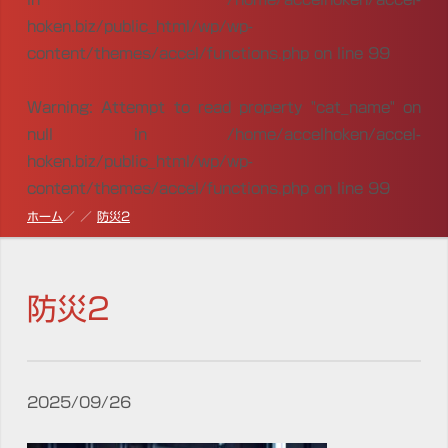
hoken.biz/public_html/wp/wp-
content/themes/accel/functions.php
on line
99
Warning
: Attempt to read property "cat_name" on
null in
/home/accelhoken/accel-
hoken.biz/public_html/wp/wp-
content/themes/accel/functions.php
on line
99
ホーム
防災2
防災2
2025/09/26