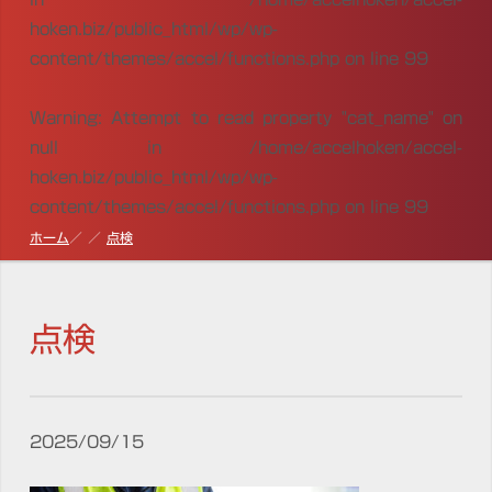
hoken.biz/public_html/wp/wp-
content/themes/accel/functions.php
on line
99
Warning
: Attempt to read property "cat_name" on
null in
/home/accelhoken/accel-
hoken.biz/public_html/wp/wp-
content/themes/accel/functions.php
on line
99
ホーム
点検
点検
2025/09/15