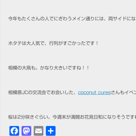
今年もたくさんの人でにぎわうメイン通りには、両サイドにな
ホタテは大人気で、行列がすごかったです！
相模の大凧も。かなり大きいですね！！
相模原JCの交流会でお会いした、
coconut cures
さんもイベ
桜は2分咲きぐらい。今週末が満開お花見日和になりそうです
Facebook
Mastodon
Email
共