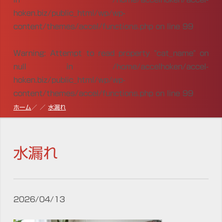
hoken.biz/public_html/wp/wp-
content/themes/accel/functions.php
on line
99
Warning
: Attempt to read property "cat_name" on
null in
/home/accelhoken/accel-
hoken.biz/public_html/wp/wp-
content/themes/accel/functions.php
on line
99
ホーム
水漏れ
水漏れ
2026/04/13