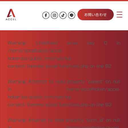
お問い合わせ
Warning
: Undefined array key 0 in
/home/accelhoken/accel-
hoken.biz/public_html/wp/wp-
content/themes/accel/functions.php
on line
92
Warning
: Attempt to read property "parent" on null
in
/home/accelhoken/accel-
hoken.biz/public_html/wp/wp-
content/themes/accel/functions.php
on line
93
Warning
: Attempt to read property "term_id" on null
in
/home/accelhoken/accel-