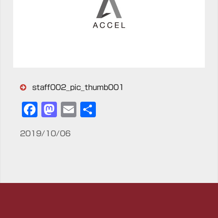
staff002_pic_thumb001
Facebook
Mastodon
Email
共
有
2019/10/06