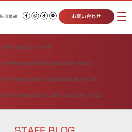
お問い合わせ
採用情報
unctions.php
on line
92
nt/themes/accel/functions.php
on line
93
ent/themes/accel/functions.php
on line
99
ntent/themes/accel/functions.php
on line
99
STAFF BLOG