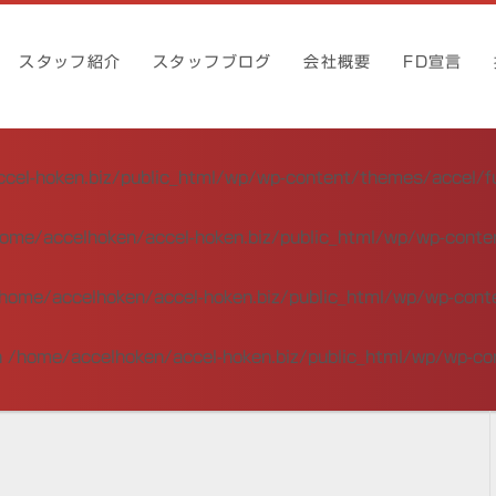
スタッフ紹介
スタッフブログ
会社概要
FD宣言
cel-hoken.biz/public_html/wp/wp-content/themes/accel/f
ome/accelhoken/accel-hoken.biz/public_html/wp/wp-conte
home/accelhoken/accel-hoken.biz/public_html/wp/wp-cont
n
/home/accelhoken/accel-hoken.biz/public_html/wp/wp-co