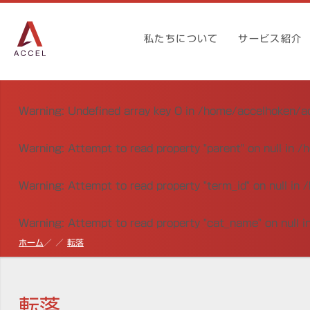
私たちについて
サービス紹介
Warning
: Undefined array key 0 in
/home/accelhoken/ac
Warning
: Attempt to read property "parent" on null in
/h
Warning
: Attempt to read property "term_id" on null in
/
Warning
: Attempt to read property "cat_name" on null i
ホーム
転落
転落