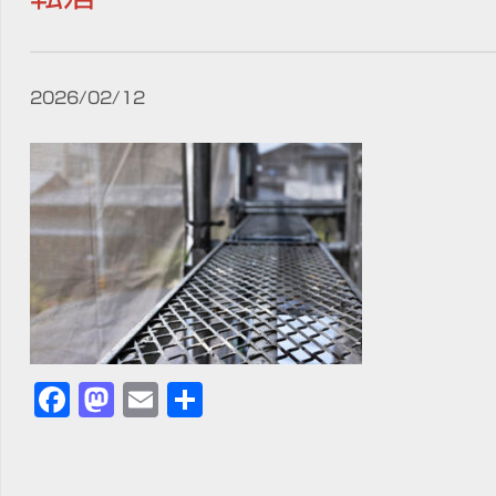
2026/02/12
Facebook
Mastodon
Email
共
有