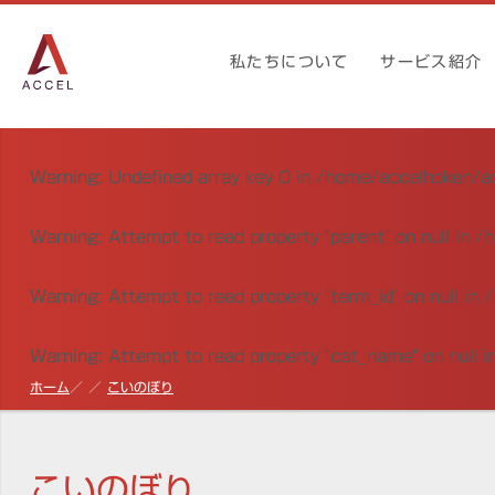
私たちについて
サービス紹介
Warning
: Undefined array key 0 in
/home/accelhoken/ac
Warning
: Attempt to read property "parent" on null in
/h
Warning
: Attempt to read property "term_id" on null in
/
Warning
: Attempt to read property "cat_name" on null i
ホーム
こいのぼり
こいのぼり