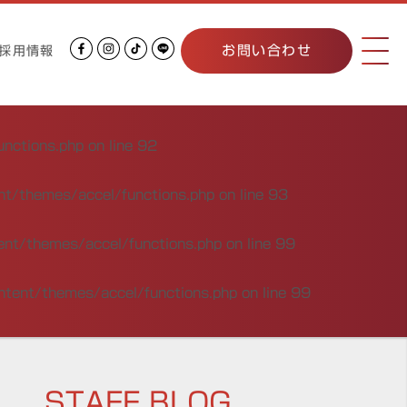
お問い合わせ
採用情報
unctions.php
on line
92
nt/themes/accel/functions.php
on line
93
ent/themes/accel/functions.php
on line
99
ntent/themes/accel/functions.php
on line
99
STAFF BLOG