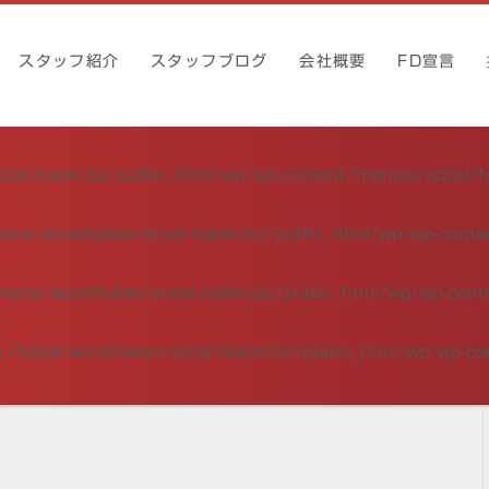
スタッフ紹介
スタッフブログ
会社概要
FD宣言
cel-hoken.biz/public_html/wp/wp-content/themes/accel/f
ome/accelhoken/accel-hoken.biz/public_html/wp/wp-conte
home/accelhoken/accel-hoken.biz/public_html/wp/wp-cont
n
/home/accelhoken/accel-hoken.biz/public_html/wp/wp-co